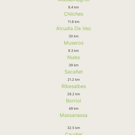
9.4 km
Chilches
11.8 km
Alcudia De Veo
30 km
Museros
9.3 km
Nules
39 km
Sacañet
21.2 km
Ribesalbes
28.2 km
Borriol
49 km
Massanassa
32.5 km
Caudiel