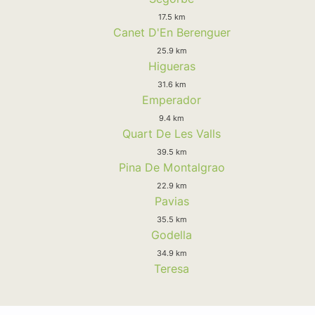
17.5 km
Canet D'En Berenguer
25.9 km
Higueras
31.6 km
Emperador
9.4 km
Quart De Les Valls
39.5 km
Pina De Montalgrao
22.9 km
Pavias
35.5 km
Godella
34.9 km
Teresa