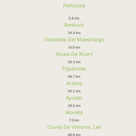
Peñiscola
5.8 km
Benlloch
34.4 km
Vistabella Del Maestrazgo
14.9 km
Alcala De Xivert
29.3 km
Figueroles
48.7 km
Artana
50.2 km
Ayodar
39.5 km
Morella
7.3 km
Coves De Vinroma, Les
46.6 km