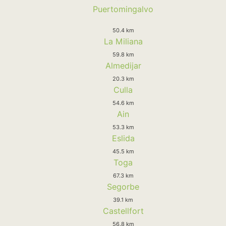
Puertomingalvo
50.4 km
La Miliana
59.8 km
Almedijar
20.3 km
Culla
54.6 km
Ain
53.3 km
Eslida
45.5 km
Toga
67.3 km
Segorbe
39.1 km
Castellfort
56.8 km