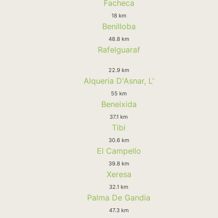
Facheca
18 km
Benilloba
48.8 km
Rafelguaraf
22.9 km
Alqueria D'Asnar, L'
55 km
Beneixida
37.1 km
Tibi
30.6 km
El Campello
39.8 km
Xeresa
32.1 km
Palma De Gandia
47.3 km