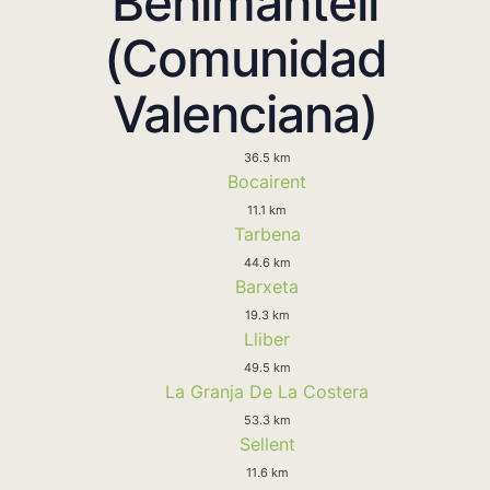
Benimantell
(Comunidad
Valenciana)
36.5 km
Bocairent
11.1 km
Tarbena
44.6 km
Barxeta
19.3 km
Lliber
49.5 km
La Granja De La Costera
53.3 km
Sellent
11.6 km