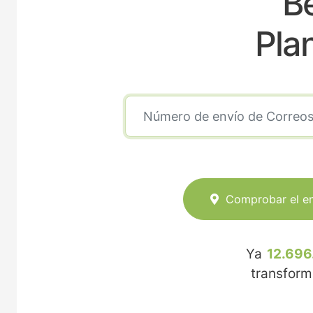
Be
Pla
Comprobar el e
Ya
12.696
transfor