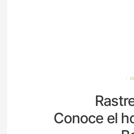
ESPAÑA
C
Rastre
Conoce el ho