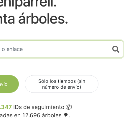
niparrell.
nta árboles.
Sólo los tiempos (sin
nvío
número de envío)
.347
IDs de seguimiento 📦
madas en
12.696
árboles 🌳.