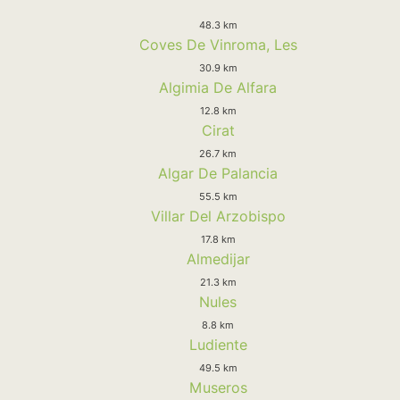
48.3 km
Coves De Vinroma, Les
30.9 km
Algimia De Alfara
12.8 km
Cirat
26.7 km
Algar De Palancia
55.5 km
Villar Del Arzobispo
17.8 km
Almedijar
21.3 km
Nules
8.8 km
Ludiente
49.5 km
Museros