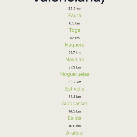
32.2 km
Faura
6.5 km
Toga
42 km
Naquera
21.7 km
Navajas
37.3 km
Nogueruelas
33.2 km
Estivella
51.4 km
Albocasser
14.5 km
Eslida
16.6 km
Arañuel