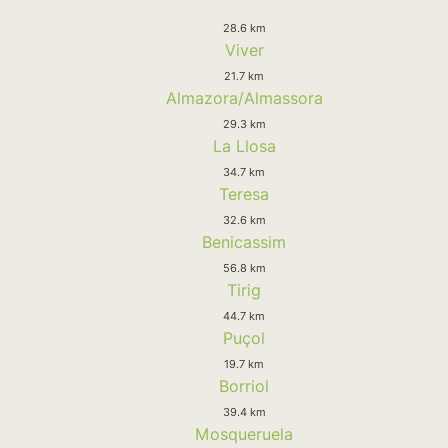
28.6 km
Viver
21.7 km
Almazora/Almassora
29.3 km
La Llosa
34.7 km
Teresa
32.6 km
Benicassim
56.8 km
Tirig
44.7 km
Puçol
19.7 km
Borriol
39.4 km
Mosqueruela