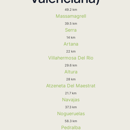
49.2 km
Massamagrell
39.5 km
Serra
14 km
Artana
22 km
Villahermosa Del Rio
29.6 km
Altura
28 km
Atzeneta Del Maestrat
21.7 km
Navajas
37.3 km
Nogueruelas
58.3 km
Pedralba