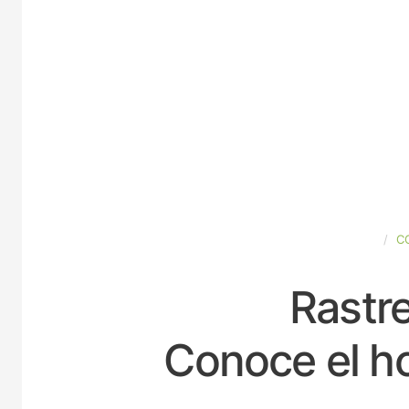
ESPAÑA
C
Rastre
Conoce el ho