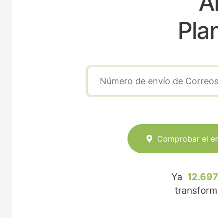
A
Pla
Comprobar el e
Ya
12.697
transfor