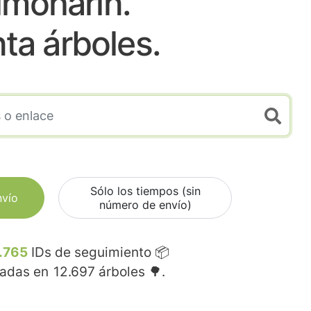
lmoharin.
nta árboles.
Sólo los tiempos (sin
nvío
número de envío)
.765
IDs de seguimiento 📦
madas en
12.697
árboles 🌳.