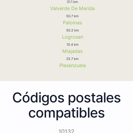
31.1 km
Valverde De Merida
50.7 km
Palomas
50.2 km
Logrosan
10.4 km
Miajadas
25.7 km
Plasenzuela
Códigos postales
compatibles
10132