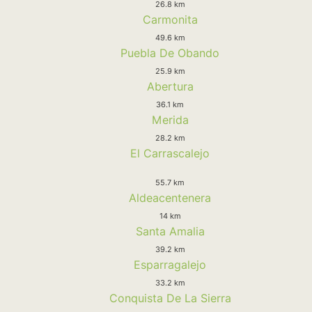
26.8 km
Carmonita
49.6 km
Puebla De Obando
25.9 km
Abertura
36.1 km
Merida
28.2 km
El Carrascalejo
55.7 km
Aldeacentenera
14 km
Santa Amalia
39.2 km
Esparragalejo
33.2 km
Conquista De La Sierra