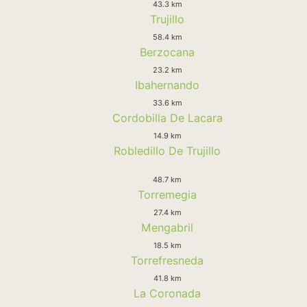
43.3 km
Trujillo
58.4 km
Berzocana
23.2 km
Ibahernando
33.6 km
Cordobilla De Lacara
14.9 km
Robledillo De Trujillo
48.7 km
Torremegia
27.4 km
Mengabril
18.5 km
Torrefresneda
41.8 km
La Coronada