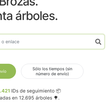
Brozas.
nta árboles.
Sólo los tiempos (sin
nvío
número de envío)
.421
IDs de seguimiento 📦
madas en
12.695
árboles 🌳.