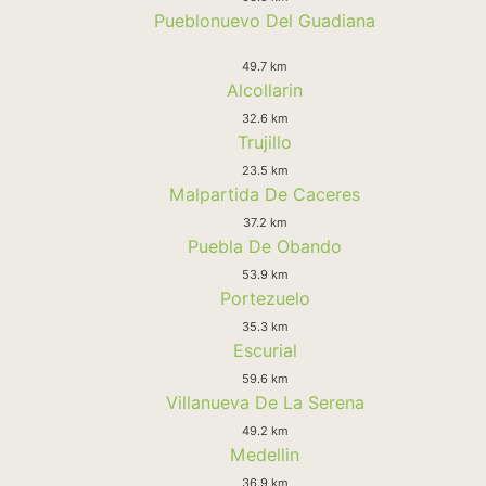
Pueblonuevo Del Guadiana
49.7 km
Alcollarin
32.6 km
Trujillo
23.5 km
Malpartida De Caceres
37.2 km
Puebla De Obando
53.9 km
Portezuelo
35.3 km
Escurial
59.6 km
Villanueva De La Serena
49.2 km
Medellin
36.9 km