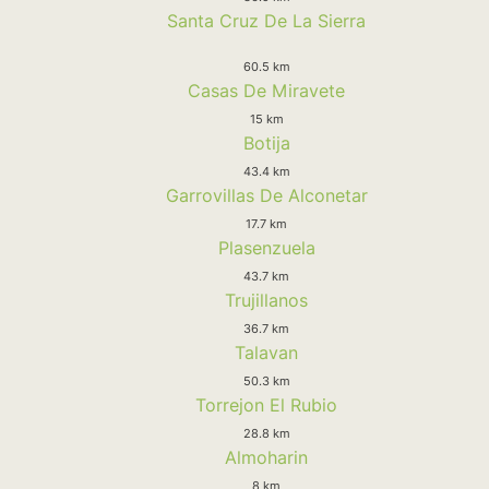
Santa Cruz De La Sierra
60.5 km
Casas De Miravete
15 km
Botija
43.4 km
Garrovillas De Alconetar
17.7 km
Plasenzuela
43.7 km
Trujillanos
36.7 km
Talavan
50.3 km
Torrejon El Rubio
28.8 km
Almoharin
8 km