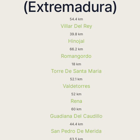
(Extremadura)
54.4 km
Villar Del Rey
39.8 km
Hinojal
66.2 km
Romangordo
18 km
Torre De Santa Maria
52.1 km
Valdetorres
52 km
Rena
60 km
Guadiana Del Caudillo
44.4 km
San Pedro De Merida
63.5 km