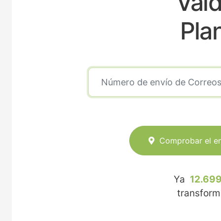
Vald
Pla
Comprobar el e
Ya
12.699
transfor