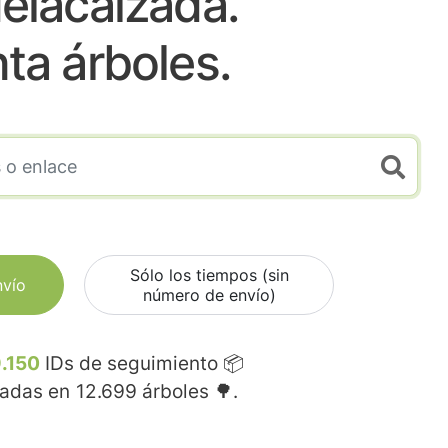
elacalzada.
nta árboles.
Sólo los tiempos (sin
nvío
número de envío)
.150
IDs de seguimiento 📦
madas en
12.699
árboles 🌳.