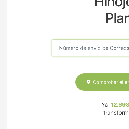
Hinoj
Pla
Comprobar el e
Ya
12.698
transfor