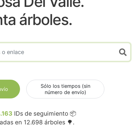
osa Del Valle.
nta árboles.
Sólo los tiempos (sin
nvío
número de envío)
.163
IDs de seguimiento 📦
madas en
12.698
árboles 🌳.