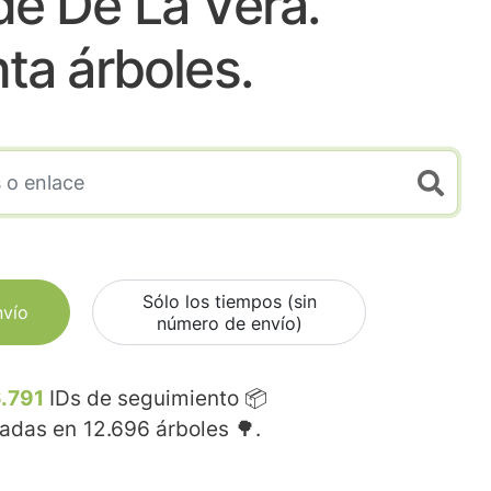
de De La Vera.
nta árboles.
Sólo los tiempos (sin
nvío
número de envío)
.791
IDs de seguimiento 📦
madas en
12.696
árboles 🌳.