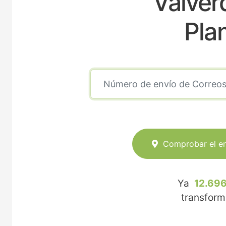
Valver
Pla
Comprobar el e
Ya
12.696
transfor