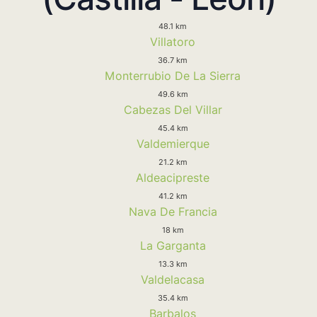
48.1 km
Villatoro
36.7 km
Monterrubio De La Sierra
49.6 km
Cabezas Del Villar
45.4 km
Valdemierque
21.2 km
Aldeacipreste
41.2 km
Nava De Francia
18 km
La Garganta
13.3 km
Valdelacasa
35.4 km
Barbalos