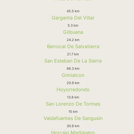
45.5 km
Garganta Del Villar
5.3 km
Gilbuena
24.2 km
Berrocal De Salvatierra
21.7 km
San Esteban De La Sierra
66.3 km
Gimialcon
20.9 km
Hoyorredondo
13.8 km
San Lorenzo De Tormes
15 km
Valdefuentes De Sangusin
30.8 km
Horcajo Medianero