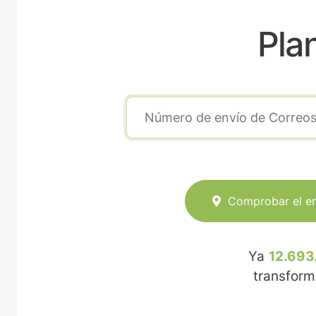
Pla
Comprobar el e
Ya
12.693
transfor