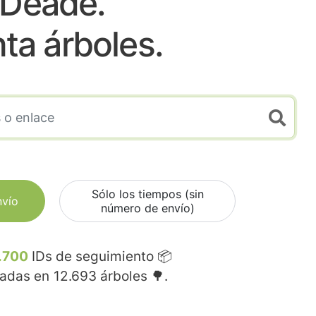
Deade.
nta árboles.
Sólo los tiempos (sin
nvío
número de envío)
.700
IDs de seguimiento 📦
madas en
12.693
árboles 🌳.