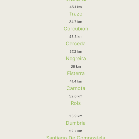
46.1 km
Trazo
34.7 km
Corcubion
43.3 km
Cerceda
37.2 km
Negreira
38 km
Fisterra
41.4 km
Carnota
52.6 km
Rois
23.9 km
Dumbria
52.7 km
Santiago De Compostela