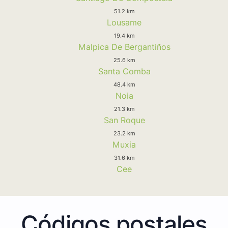
51.2 km
Lousame
19.4 km
Malpica De Bergantiños
25.6 km
Santa Comba
48.4 km
Noia
21.3 km
San Roque
23.2 km
Muxia
31.6 km
Cee
Códigos postales