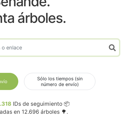
enande.
nta árboles.
Sólo los tiempos (sin
nvío
número de envío)
.318
IDs de seguimiento 📦
madas en
12.696
árboles 🌳.