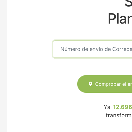
S
Pla
Comprobar el e
Ya
12.696
transfor