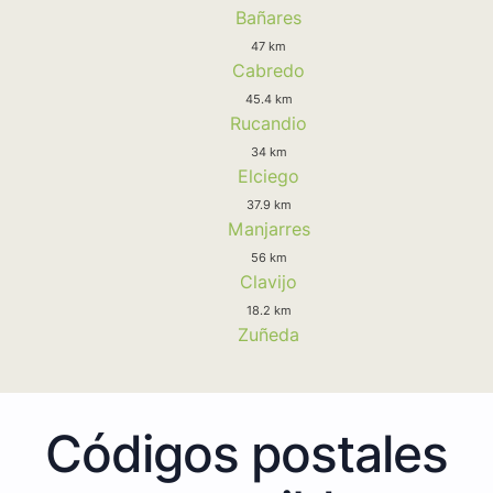
Bañares
47 km
Cabredo
45.4 km
Rucandio
34 km
Elciego
37.9 km
Manjarres
56 km
Clavijo
18.2 km
Zuñeda
Códigos postales