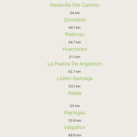
Redecilla Del Camino
34 km
Zorraquin
44.1 km
Pedroso
34.7 km
Huercanos
21.1 km
La Puebla De Arganzon
52.7 km
Leintz-Gatzaga
53.1 km
Nalda
33 km
Piernigas
33.8 km
Valgañon
49.6 km