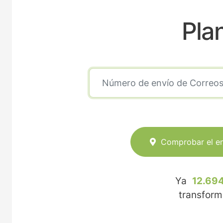
Pla
Comprobar el e
Ya
12.694
transfor