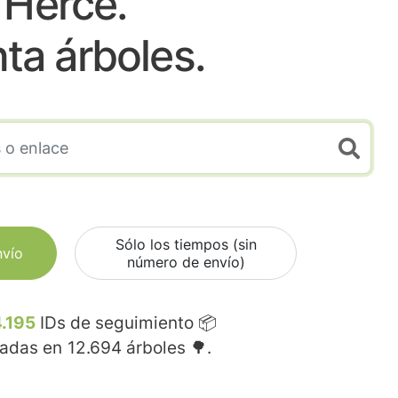
Herce.
nta árboles.
Sólo los tiempos (sin
nvío
número de envío)
.195
IDs de seguimiento 📦
madas en
12.694
árboles 🌳.