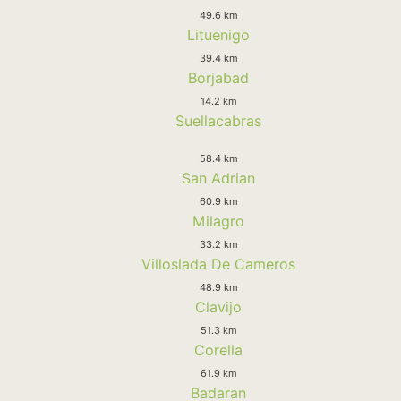
49.6 km
Lituenigo
39.4 km
Borjabad
14.2 km
Suellacabras
58.4 km
San Adrian
60.9 km
Milagro
33.2 km
Villoslada De Cameros
48.9 km
Clavijo
51.3 km
Corella
61.9 km
Badaran