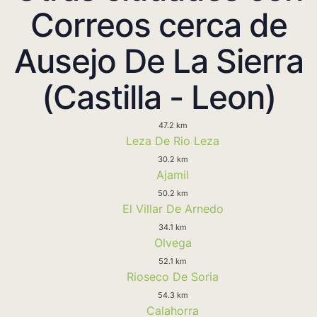
Correos cerca de
Ausejo De La Sierra
(Castilla - Leon)
47.2 km
Leza De Rio Leza
30.2 km
Ajamil
50.2 km
El Villar De Arnedo
34.1 km
Olvega
52.1 km
Rioseco De Soria
54.3 km
Calahorra