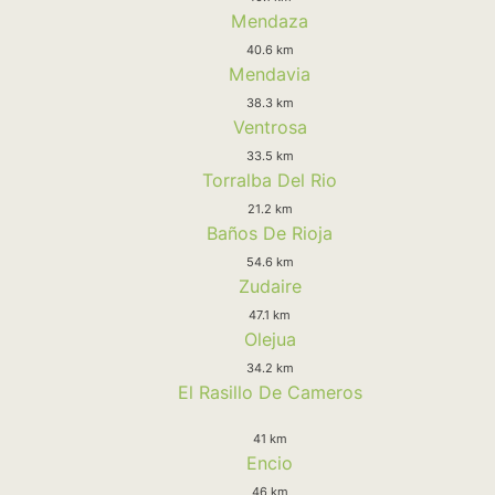
Mendaza
40.6 km
Mendavia
38.3 km
Ventrosa
33.5 km
Torralba Del Rio
21.2 km
Baños De Rioja
54.6 km
Zudaire
47.1 km
Olejua
34.2 km
El Rasillo De Cameros
41 km
Encio
46 km