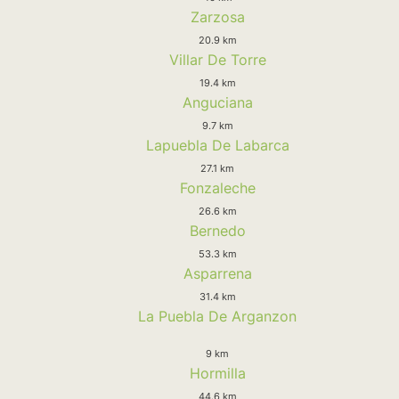
Zarzosa
20.9 km
Villar De Torre
19.4 km
Anguciana
9.7 km
Lapuebla De Labarca
27.1 km
Fonzaleche
26.6 km
Bernedo
53.3 km
Asparrena
31.4 km
La Puebla De Arganzon
9 km
Hormilla
44.6 km