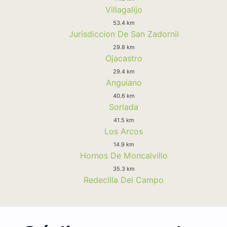
Villagalijo
53.4 km
Jurisdiccion De San Zadornil
29.8 km
Ojacastro
29.4 km
Anguiano
40.6 km
Sorlada
41.5 km
Los Arcos
14.9 km
Hornos De Moncalvillo
35.3 km
Redecilla Del Campo