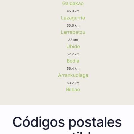
Galdakao
45.9 km
Lazagurria
55.6 km
Larrabetzu
33 km
Ubide
52.2 km
Bedia
56.4 km
Arrankudiaga
63.2 km
Bilbao
Códigos postales