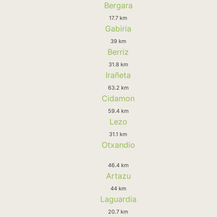
Bergara
17.7 km
Gabiria
39 km
Berriz
31.8 km
Irañeta
63.2 km
Cidamon
59.4 km
Lezo
31.1 km
Otxandio
46.4 km
Artazu
44 km
Laguardia
20.7 km