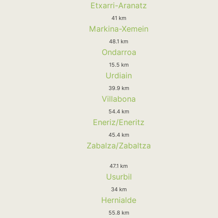
Etxarri-Aranatz
41 km
Markina-Xemein
48.1 km
Ondarroa
15.5 km
Urdiain
39.9 km
Villabona
54.4 km
Eneriz/Eneritz
45.4 km
Zabalza/Zabaltza
47.1 km
Usurbil
34 km
Hernialde
55.8 km