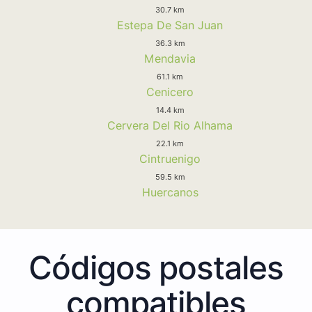
30.7 km
Estepa De San Juan
36.3 km
Mendavia
61.1 km
Cenicero
14.4 km
Cervera Del Rio Alhama
22.1 km
Cintruenigo
59.5 km
Huercanos
Códigos postales
compatibles