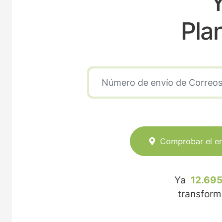
Pla
Comprobar el e
Ya
12.695
transfor