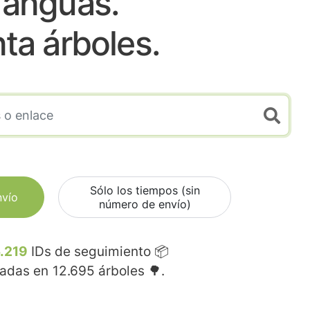
Yanguas.
nta árboles.
Sólo los tiempos (sin
nvío
número de envío)
.219
IDs de seguimiento 📦
madas en
12.695
árboles 🌳.