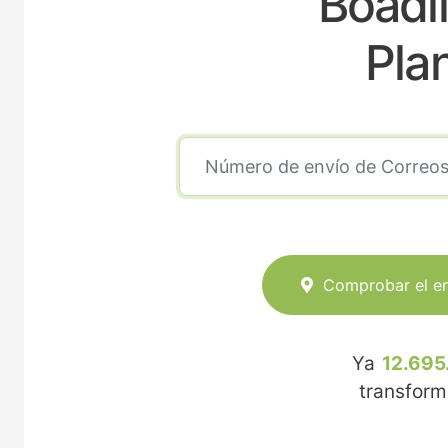
Boadil
Pla
Comprobar el e
Ya
12.695
transfor