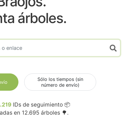
Braojos.
nta árboles.
Sólo los tiempos (sin
nvío
número de envío)
.219
IDs de seguimiento 📦
madas en
12.695
árboles 🌳.