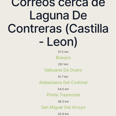
Correos cerca de
Laguna De
Contreras (Castilla
- Leon)
57.2 km
Braojos
29.1 km
Valbuena De Duero
61.7 km
Aldeanueva Del Codonal
54.5 km
Pinilla Trasmonte
38.3 km
San Miguel Del Arroyo
33.9 km