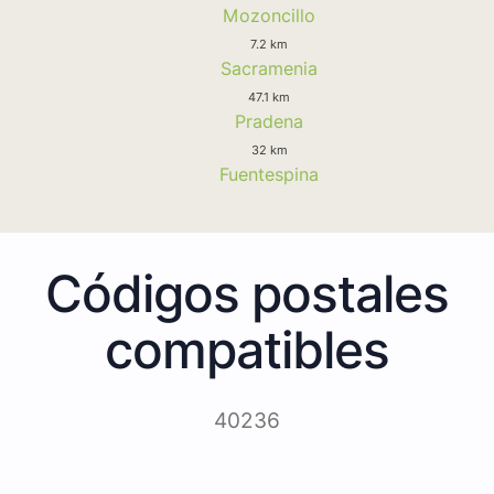
Mozoncillo
7.2 km
Sacramenia
47.1 km
Pradena
32 km
Fuentespina
Códigos postales
compatibles
40236