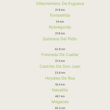
Villarmentero De Esgueva
31.8 km
Fombellida
54 km
Robregordo
37.8 km
Quintana Del Pidio
42.8 km
Fresneda De Cuellar
37.4 km
Castrillo De Don Juan
23.8 km
Hoyales De Roa
18.4 km
Navalilla
48.1 km
Megeces
40.5 km