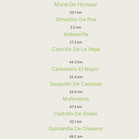
Moral De Hornuez
33.1 km
Olmedillo De Roa
3.5 km
Aldeasoña
27.3 km
Castrillo De La Vega
44.3 km
Carbonero El Mayor
32.4 km
Sauquillo De Cabezas
34.9 km
Muñoveros
47.4 km
Castrillo De Onielo
32.1 km
Quintanilla De Onesimo
49.2 km