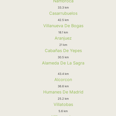
Nambroca
33.3 km
Casarrubuelos
42.5 km
Villanueva De Bogas
18.1 km
Aranjuez
21 km
Cabañas De Yepes
30.5 km
Alameda De La Sagra
43.4 km
Alcorcon
36.6 km
Humanes De Madrid
25.2 km
Villatobas
5.6 km