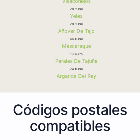
Villaconejos
28.2 km
Yeles
28.3 km
Añover De Tajo
46.6 km
Mascaraque
19.4 km
Perales De Tajuña
24.8 km
Arganda Del Rey
Códigos postales
compatibles