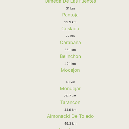
Olmeda De Las Fuentes
31 km
Pantoja
39.9 km
Coslada
27 km
Carabaña
36.1 km
Belinchon
42.1 km
Mocejon
40 km
Mondejar
39.7 km
Tarancon
44.9 km
Almonacid De Toledo
49.3 km