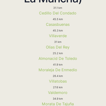
31.1 km
Cedillo Del Condado
45.5 km
Casasbuenas
45.3 km
Villaverde
31 km
Olias Del Rey
25.2 km
Almonacid De Toledo
41.9 km
Moraleja De Enmedio
26.4 km
Villatobas
27.6 km
Valdemoro
34.9 km
Morata De Tajuña