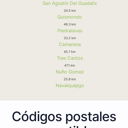
San Agustin Del Guadalix
34.5 km
Quismondo
46.3 km
Piedralaves
33.2 km
Camarena
45.7 km
Tres Cantos
47.1 km
Nuño Gomez
25.8 km
Navalquejigo
Códigos postales