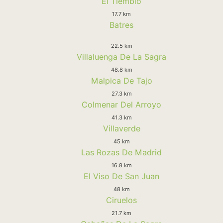
El Tiemblo
17.7 km
Batres
22.5 km
Villaluenga De La Sagra
48.8 km
Malpica De Tajo
27.3 km
Colmenar Del Arroyo
41.3 km
Villaverde
45 km
Las Rozas De Madrid
16.8 km
El Viso De San Juan
48 km
Ciruelos
21.7 km