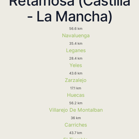
Retamosa (Castilla
- La Mancha)
56.6 km
Navaluenga
35.4 km
Leganes
28.4 km
Yeles
43.6 km
Zarzalejo
17.1 km
Huecas
56.2 km
Villarejo De Montalban
36 km
Carriches
43.7 km