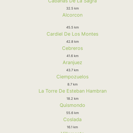
Cabañas De La Sagra
32.5 km
Alcorcon
45.5 km
Cardiel De Los Montes
42.8 km
Cebreros
41.6 km
Aranjuez
43.7 km
Ciempozuelos
8.7 km
La Torre De Esteban Hambran
18.2 km
Quismondo
55.6 km
Coslada
16.1 km