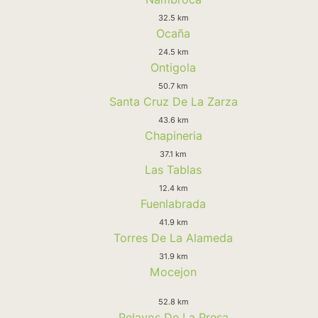
32.5 km
Ocaña
24.5 km
Ontigola
50.7 km
Santa Cruz De La Zarza
43.6 km
Chapineria
37.1 km
Las Tablas
12.4 km
Fuenlabrada
41.9 km
Torres De La Alameda
31.9 km
Mocejon
52.8 km
Pelayos De La Presa