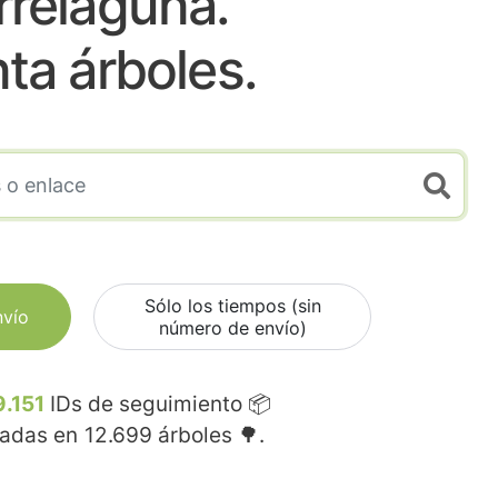
rrelaguna.
nta árboles.
Sólo los tiempos (sin
nvío
número de envío)
9.151
IDs de seguimiento 📦
madas en
12.699
árboles 🌳.