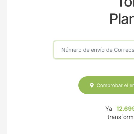
To
Pla
Comprobar el e
Ya
12.69
transfor