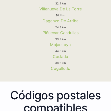
32.4 km
Villanueva De La Torre
30.1 km
Daganzo De Arriba
24.3 km
Piñuecar-Gandullas
39.2 km
Majaelrayo
44.3 km
Coslada
38.2 km
Cogolludo
Códigos postales
compatibles