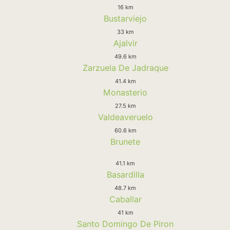
16 km
Bustarviejo
33 km
Ajalvir
49.6 km
Zarzuela De Jadraque
41.4 km
Monasterio
27.5 km
Valdeaveruelo
60.6 km
Brunete
41.1 km
Basardilla
48.7 km
Caballar
41 km
Santo Domingo De Piron