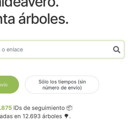
ldeavero.
nta árboles.
Sólo los tiempos (sin
nvío
número de envío)
.875
IDs de seguimiento 📦
madas en
12.693
árboles 🌳.