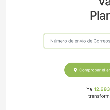
Va
Pla
Comprobar el e
Ya
12.693
transfor