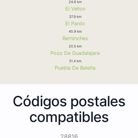
24.6 km
El Vellon
37.9 km
El Pardo
45.9 km
Berninches
20.5 km
Pozo De Guadalajara
31.4 km
Puebla De Beleña
Códigos postales
compatibles
28816