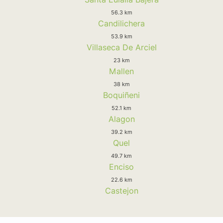
56.3 km
Candilichera
53.9 km
Villaseca De Arciel
23 km
Mallen
38 km
Boquiñeni
52.1 km
Alagon
39.2 km
Quel
49.7 km
Enciso
22.6 km
Castejon