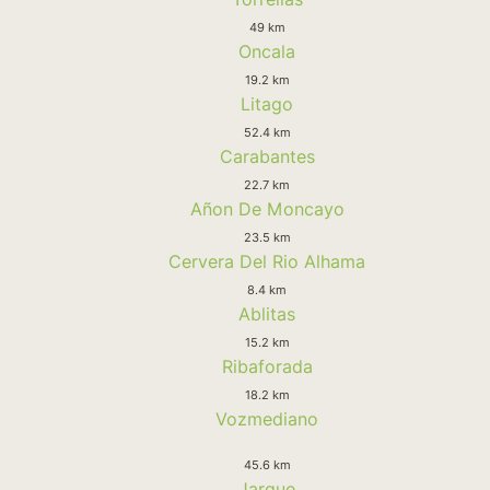
49 km
Oncala
19.2 km
Litago
52.4 km
Carabantes
22.7 km
Añon De Moncayo
23.5 km
Cervera Del Rio Alhama
8.4 km
Ablitas
15.2 km
Ribaforada
18.2 km
Vozmediano
45.6 km
Jarque