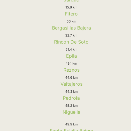
15.6 km
Fitero
50 km
Bergasillas Bajera
32.7 km
Rincon De Soto
51.4 km
Epila
49.1 km
Reznos
44.6 km
Valtajeros
44.3 km
Pedrola
48.2 km
Niguella
49.9 km
Santa Eulalia Bajera