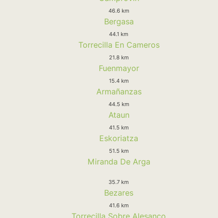
46.6 km
Bergasa
44.1 km
Torrecilla En Cameros
21.8 km
Fuenmayor
15.4 km
Armañanzas
44.5 km
Ataun
41.5 km
Eskoriatza
51.5 km
Miranda De Arga
35.7 km
Bezares
41.6 km
Torrecilla Sobre Alesanco