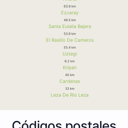
63.9 km
Ezcaray
49.5 km
Santa Eulalia Bajera
53.9 km
El Rasillo De Cameros
55.4 km
Uztegi
8.2 km
Kripan
40 km
Cardenas
33 km
Leza De Rio Leza
Códigos postales