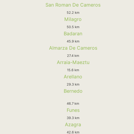
San Roman De Cameros
52.2 km
Milagro
50.5 km
Badaran
45.9 km
Almarza De Cameros
27.4 km
Arraia-Maeztu
15.6 km
Arellano
29.3 km
Bernedo
46.7 km
Funes
39.3 km
Azagra
42.6 km