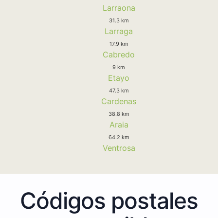
Larraona
31.3 km
Larraga
17.9 km
Cabredo
9 km
Etayo
47.3 km
Cardenas
38.8 km
Araia
64.2 km
Ventrosa
Códigos postales