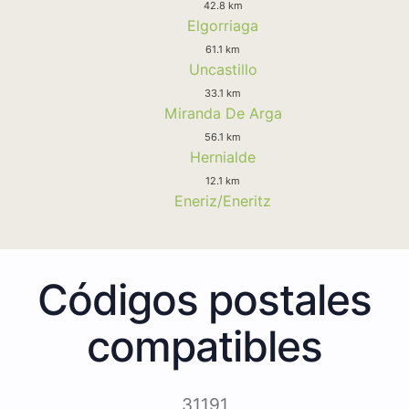
42.8 km
Elgorriaga
61.1 km
Uncastillo
33.1 km
Miranda De Arga
56.1 km
Hernialde
12.1 km
Eneriz/Eneritz
Códigos postales
compatibles
31191