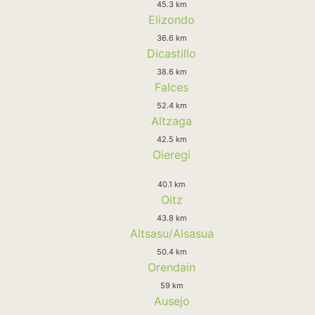
45.3 km
Elizondo
36.6 km
Dicastillo
38.6 km
Falces
52.4 km
Altzaga
42.5 km
Oieregi
40.1 km
Oitz
43.8 km
Altsasu/Alsasua
50.4 km
Orendain
59 km
Ausejo