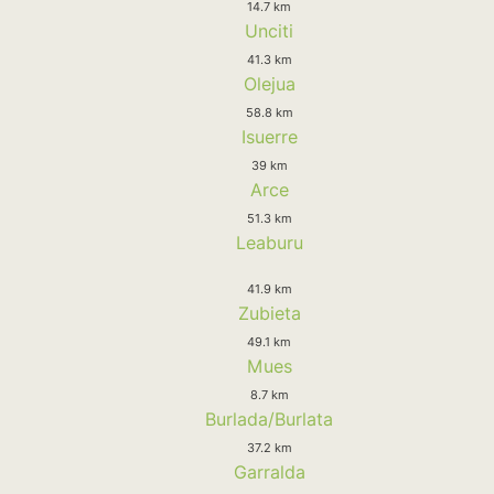
14.7 km
Unciti
41.3 km
Olejua
58.8 km
Isuerre
39 km
Arce
51.3 km
Leaburu
41.9 km
Zubieta
49.1 km
Mues
8.7 km
Burlada/Burlata
37.2 km
Garralda