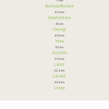
7.1 km
Burlada/Burlata
41.4 km
Abaltzisketa
35 km
Oieregi
47.8 km
Yesa
63 km
Azkoitia
21.6 km
Lantz
52.3 km
Larraul
33.9 km
Lerga