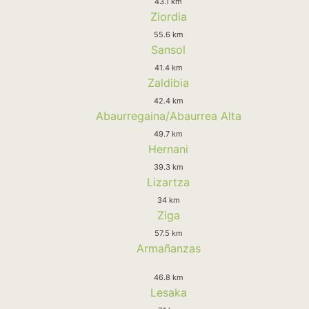
43.1 km
Ziordia
55.6 km
Sansol
41.4 km
Zaldibia
42.4 km
Abaurregaina/Abaurrea Alta
49.7 km
Hernani
39.3 km
Lizartza
34 km
Ziga
57.5 km
Armañanzas
46.8 km
Lesaka