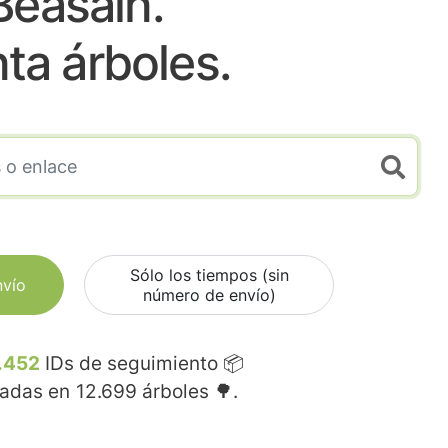
Beasain.
nta árboles.
Sólo los tiempos (sin
nvío
número de envío)
.452
IDs de seguimiento 📦
madas en
12.699
árboles 🌳.