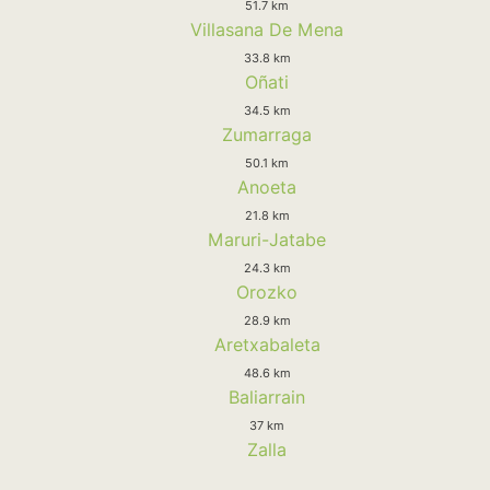
51.7 km
Villasana De Mena
33.8 km
Oñati
34.5 km
Zumarraga
50.1 km
Anoeta
21.8 km
Maruri-Jatabe
24.3 km
Orozko
28.9 km
Aretxabaleta
48.6 km
Baliarrain
37 km
Zalla