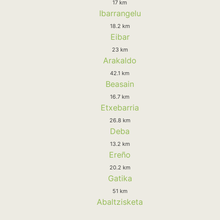
17 km
Ibarrangelu
18.2 km
Eibar
23 km
Arakaldo
42.1 km
Beasain
16.7 km
Etxebarria
26.8 km
Deba
13.2 km
Ereño
20.2 km
Gatika
51 km
Abaltzisketa