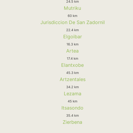
24.5 km
Mutriku
60 km
Jurisdiccion De San Zadornil
22.4 km
Elgoibar
16.3 km
Artea
17.4 km
Elantxobe
45.3 km
Artzentales
34.2 km
Lezama
45 km
Itsasondo
35.4 km
Zierbena