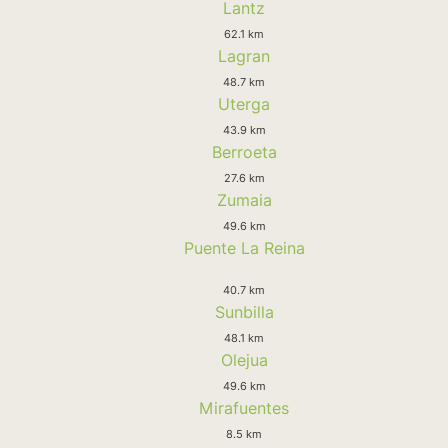
Lantz
62.1 km
Lagran
48.7 km
Uterga
43.9 km
Berroeta
27.6 km
Zumaia
49.6 km
Puente La Reina
40.7 km
Sunbilla
48.1 km
Olejua
49.6 km
Mirafuentes
8.5 km