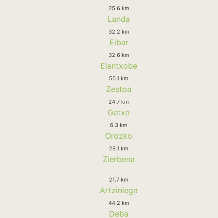
25.6 km
Landa
32.2 km
Eibar
32.6 km
Elantxobe
50.1 km
Zestoa
24.7 km
Getxo
6.3 km
Orozko
28.1 km
Zierbena
21.7 km
Artziniega
44.2 km
Deba