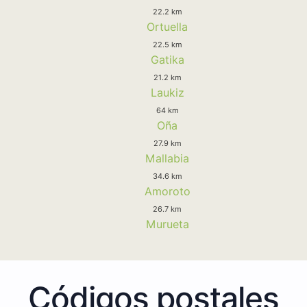
22.2 km
Ortuella
22.5 km
Gatika
21.2 km
Laukiz
64 km
Oña
27.9 km
Mallabia
34.6 km
Amoroto
26.7 km
Murueta
Códigos postales