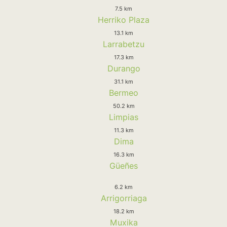
7.5 km
Herriko Plaza
13.1 km
Larrabetzu
17.3 km
Durango
31.1 km
Bermeo
50.2 km
Limpias
11.3 km
Dima
16.3 km
Güeñes
6.2 km
Arrigorriaga
18.2 km
Muxika