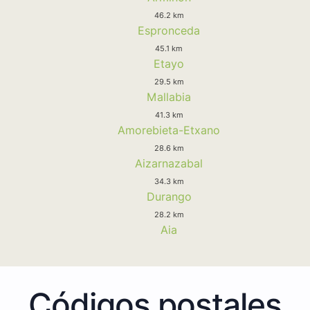
46.2 km
Espronceda
45.1 km
Etayo
29.5 km
Mallabia
41.3 km
Amorebieta-Etxano
28.6 km
Aizarnazabal
34.3 km
Durango
28.2 km
Aia
Códigos postales