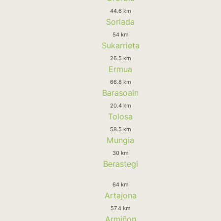
44.6 km
Sorlada
54 km
Sukarrieta
26.5 km
Ermua
66.8 km
Barasoain
20.4 km
Tolosa
58.5 km
Mungia
30 km
Berastegi
64 km
Artajona
57.4 km
Armiñon