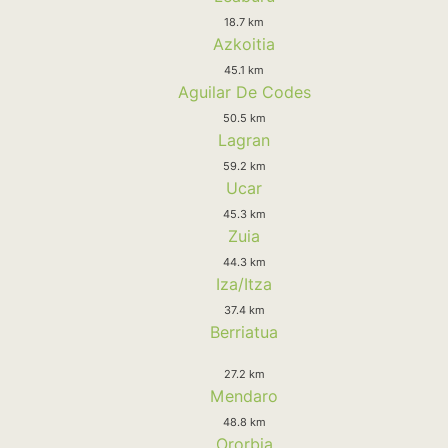
18.7 km
Azkoitia
45.1 km
Aguilar De Codes
50.5 km
Lagran
59.2 km
Ucar
45.3 km
Zuia
44.3 km
Iza/Itza
37.4 km
Berriatua
27.2 km
Mendaro
48.8 km
Ororbia