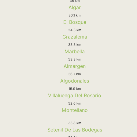
36 km
Algar
30.1 km
El Bosque
24.3 km
Grazalema
33.3 km
Marbella
53.3 km
Almargen
36.7 km
Algodonales
15.9 km
Villaluenga Del Rosario
52.6 km
Montellano
33.8 km
Setenil De Las Bodegas