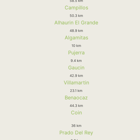
58.5 km
Campillos
50.3 km
Alhaurin El Grande
48.9 km
Algamitas
10 km
Pujerra
9.4 km
Gaucin
42.9 km
Villamartin
23.1 km
Benaocaz
44.3 km
Coin
36 km
Prado Del Rey