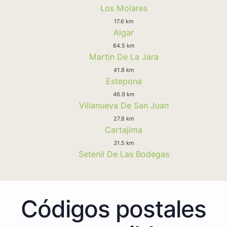
Los Molares
17.6 km
Algar
64.5 km
Martin De La Jara
41.8 km
Estepona
46.9 km
Villanueva De San Juan
27.8 km
Cartajima
31.5 km
Setenil De Las Bodegas
Códigos postales