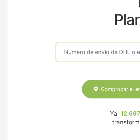
Pla
Comprobar el e
Ya
12.697
transfor