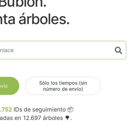
Bubion.
nta árboles.
Sólo los tiempos (sin
nvío
número de envío)
.752
IDs de seguimiento 📦
madas en
12.697
árboles 🌳.